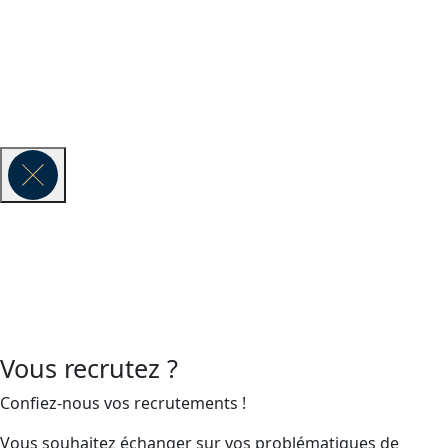
Vauban Executive Search fait partie du réseau mondial de
recherche de cadres Lense & Lumen.
© 2026 VAUBAN EXECUTIVE SEARCH -
Mentions légales
Vous recrutez ?
Confiez-nous vos recrutements !
Vous souhaitez échanger sur vos problématiques de