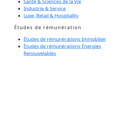
Santé & Sciences de la Vie
Industrie & Service
Luxe, Retail & Hospitality
Études de rémunération
Études de rémunérations Immobilier
Études de rémunérations Énergies
Renouvelables
Management de transition
Esprit maison
Notre équipe
Actualités
Glossaire
Nous confier un recrutement