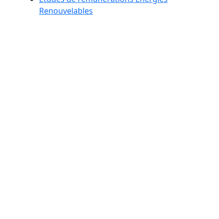
Renouvelables
Management de transition
Esprit maison
Notre équipe
Actualités
Glossaire
Nous confier un recrutement
Nous rencontrer
Nous confier votre CV