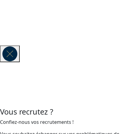
Vauban Executive Search fait partie du réseau mondial de
recherche de cadres Lense & Lumen.
© 2026 VAUBAN EXECUTIVE SEARCH -
Mentions légales
Vous recrutez ?
Confiez-nous vos recrutements !
Vous souhaitez échanger sur vos problématiques de