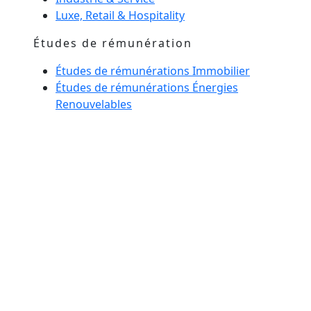
Luxe, Retail & Hospitality
Études de rémunération
Études de rémunérations Immobilier
Études de rémunérations Énergies
Renouvelables
Management de transition
Esprit maison
Notre équipe
Actualités
Glossaire
Nous confier un recrutement
Nous rencontrer